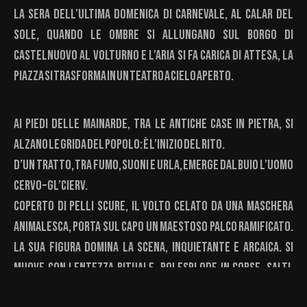
La sera dell’ultima domenica di Carnevale, al calar del
sole, quando le ombre si allungano sul borgo di
Castelnuovo al Volturno e l’aria si fa carica di attesa, la
piazza si trasforma in un teatro a cielo aperto.
Ai piedi delle Mainarde, tra le antiche case in pietra, si
alzano le grida del popolo: è l’inizio del rito.
D’un tratto, tra fumo, suoni e urla, emerge dal buio l’Uomo
Cervo – Gl’Cierv.
Coperto di pelli scure, il volto celato da una maschera
animalesca, porta sul capo un maestoso palco ramificato.
La sua figura domina la scena, inquietante e arcaica. Si
muove con lentezza rituale, poi esplode in corse, salti,
grida. Il pubblico, avvolto dall’oscurità, lo osserva