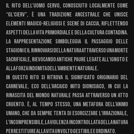
Il Rito dell'Uomo Cervo, conosciuto localmente come
“Gl'Cierv”, è una tradizione ancestrale che unisce
elementi magico-religiosi e scene di caccia, riflettendo
aspetti della vita primordiale e della cultura contadina.
La rappresentazione simboleggia il passaggio delle
stagioni e il rinnovarsi della natura attraverso una morte
sacrificale, rievocando antiche paure legate all’ignoto e
alla forza indomita dell’ambiente naturale.
In questo rito si ritrova il significato originario del
Carnevale, eco dell’arcaico mito dionisiaco, in cui la
rinascita del mondo naturale passa attraverso un atto
cruento. È, al tempo stesso, una metafora dell’animo
umano, che da sempre tenta di esorcizzare l’irrazionale,
l’incomprensibile, la violenza incontrollata della natura
per restituire alla vita un volto gestibile e ordinato.